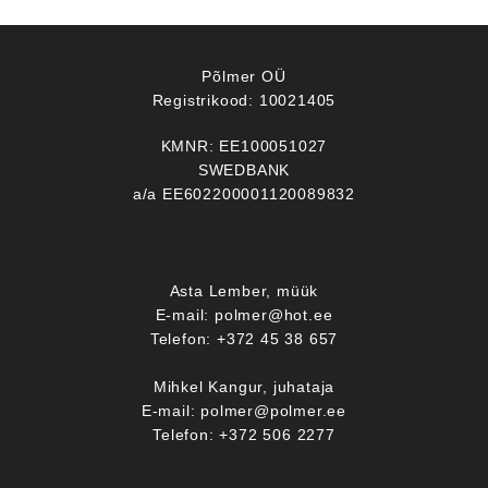
Põlmer OÜ
Registrikood: 10021405
KMNR: EE100051027
SWEDBANK
a/a EE602200001120089832
Asta Lember, müük
E-mail: polmer@hot.ee
Telefon: +372 45 38 657
Mihkel Kangur, juhataja
E-mail: polmer@polmer.ee
Telefon: +372 506 2277