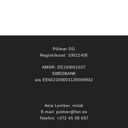
Põlmer OÜ
Registrikood: 10021405
KMNR: EE100051027
SWEDBANK
a/a EE602200001120089832
Asta Lember, müük
E-mail: polmer@hot.ee
Telefon: +372 45 38 657