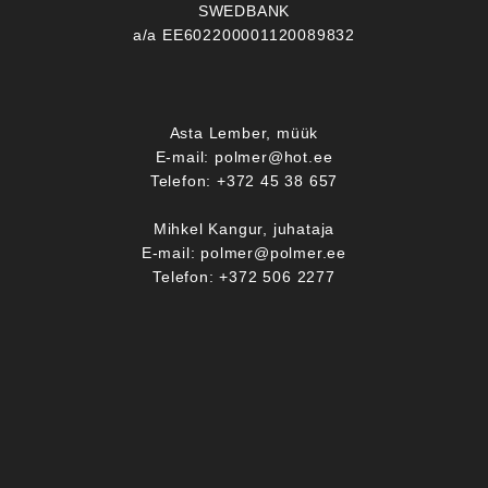
SWEDBANK
a/a EE602200001120089832
Asta Lember, müük
E-mail: polmer@hot.ee
Telefon: +372 45 38 657
Mihkel Kangur, juhataja
E-mail: polmer@polmer.ee
Telefon: +372 506 2277