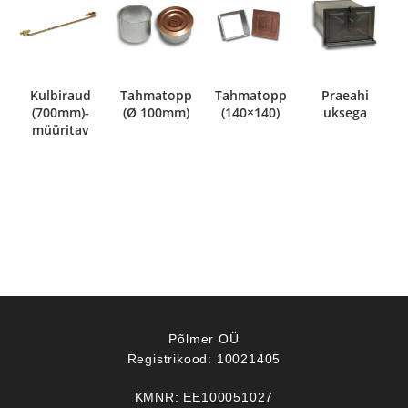
Kulbiraud
Tahmatopp
Tahmatopp
Praeahi
(700mm)-
(Ø 100mm)
(140×140)
uksega
müüritav
Põlmer OÜ
Registrikood: 10021405
KMNR: EE100051027